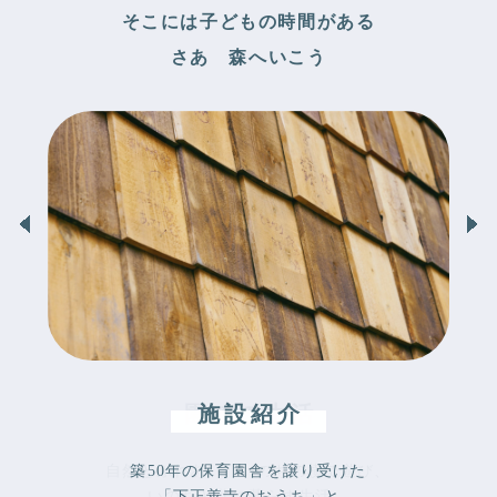
そこには子どもの時間がある
さあ 森へいこう
P
N
r
e
e
x
v
t
i
o
u
s
うれしい給食
園での生活
施設紹介
築50年の保育園舎を譲り受けた
「下正善寺のおうち」と